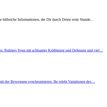
r hilfreiche Informationen, die Dir durch Deine erste Stunde…
mögen. Ruhiges Yoga mit achtsamer Kräftigung und Dehnung und viel…
 mit der Bewegung synchronisieren. Ihr erlebt Variationen des…