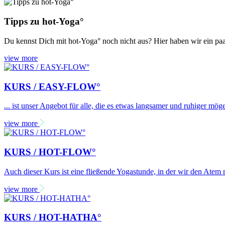
Tipps zu hot-Yoga°
Du kennst Dich mit hot-Yoga° noch nicht aus? Hier haben wir ein paa
view more
KURS / EASY-FLOW°
... ist unser Angebot für alle, die es etwas langsamer und ruhiger 
view more
KURS / HOT-FLOW°
Auch dieser Kurs ist eine fließende Yogastunde, in der wir den Atem
view more
KURS / HOT-HATHA°