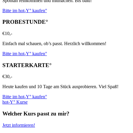
Spontan reinkommen und mitmachen. Bis bald!
Bitte im hot-Y° kaufen°
PROBESTUNDE°
€
10,-
Einfach mal schauen, ob’s passt. Herzlich willkommen!
Bitte im hot-Y° kaufen°
STARTERKARTE°
€
30,-
Heute kaufen und 10 Tage am Stück ausprobieren. Viel Spaß!
Bitte im hot-Y° kaufen°
hot-Y° Kurse
Welcher Kurs passt zu mir?
Jetzt informieren!