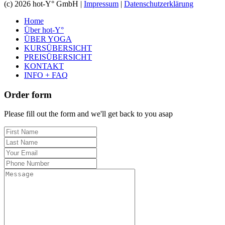
(c) 2026 hot-Y° GmbH |
Impressum
|
Datenschutzerklärung
Home
Über hot-Y°
ÜBER YOGA
KURSÜBERSICHT
PREISÜBERSICHT
KONTAKT
INFO + FAQ
Order form
Please fill out the form and we'll get back to you asap